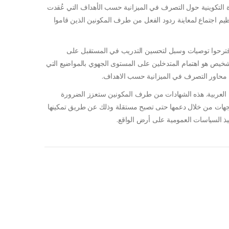
زانية عدد 15 ولغاية تقييم الدورة التكوينية حول التصرف في الميزانية حسب الأهداف التي عُقدت
الجهوي، تم تنظيم اجتماع لمعاينة ردود الفعل من طرف المكونين الذين قاموا
 واقترحوا توصيات وسبل لتحسين التدريب في المستقبل على
لتشخيص هو اهتمام المتدخلين على المستوى الجهوي بالمواضيع التي
ل محاور التصرف في الميزانية حسب الاهداف
.
ة العربية. هذه الشهادات من طرف المكونين ستعزز الضرورة
الجهات من خلال دعمها حتى تصبح مستقلة وذلك عن طريق
تمكينها
فيذ السياسات العمومية على أرض الواقع.