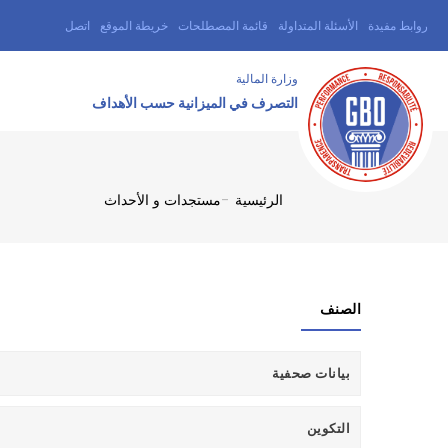
تجاوز
روابط مفيدة
الأسئلة المتداولة
قائمة المصطلحات
خريطة الموقع
اتصل
TOPBAR
إلى
MENU
المحتوى
وزارة المالية ‎
الرئيسي
التصرف في الميزانية حسب الأهداف
الرئيسية
-
مستجدات و الأحداث
Breadcrumb
الصنف
بيانات صحفية
التكوين