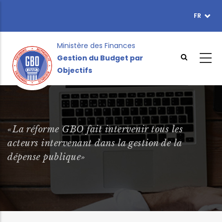
Aller
FR
TOPBAR
au
MENU
contenu
principal
Ministère des Finances
Gestion du Budget par
Objectifs
«La réforme GBO fait intervenir tous les
acteurs intervenant dans la gestion de la
dépense publique»