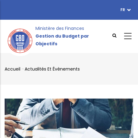
Aller
FR
TOPBAR
au
MENU
contenu
principal
Ministère des Finances
Gestion du Budget par
Objectifs
Accueil
-
Actualités Et Évènements
Fil
d'Ariane