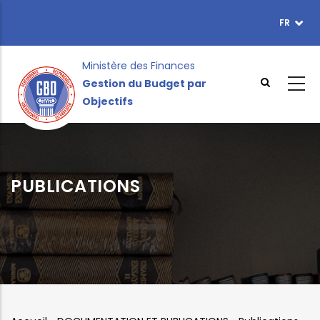
Aller
FR
TOPBAR
au
MENU
contenu
principal
Ministère des Finances
Gestion du Budget par
Objectifs
PUBLICATIONS