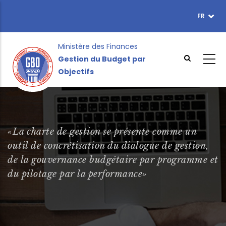
Aller
FR
TOPBAR
au
MENU
contenu
principal
Ministère des Finances
Gestion du Budget par
Objectifs
«La charte de gestion se présente comme un
outil de concrétisation du dialogue de gestion,
de la gouvernance budgétaire par programme et
du pilotage par la performance»