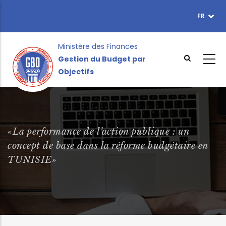
Aller
FR
TOPBAR
au
MENU
contenu
principal
Ministère des Finances
Gestion du Budget par
Objectifs
«La performance de l’action publique : un
concept de base dans la réforme budgétaire en
TUNISIE»