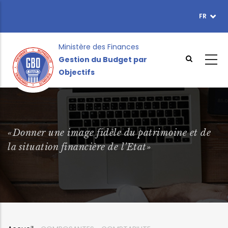
Aller
FR
TOPBAR
au
MENU
contenu
principal
Ministère des Finances
Gestion du Budget par
Objectifs
«Donner une image fidèle du patrimoine et de
la situation financière de l’Etat»