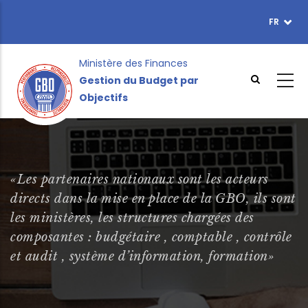
Aller
FR
TOPBAR
au
MENU
contenu
principal
Ministère des Finances
Gestion du Budget par
Objectifs
«Les partenaires nationaux sont les acteurs
directs dans la mise en place de la GBO, ils sont
les ministères, les structures chargées des
composantes : budgétaire , comptable , contrôle
et audit , système d’information, formation»