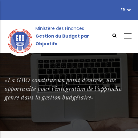
Aller
FR
TOPBAR
au
MENU
contenu
principal
Ministère des Finances
Gestion du Budget par
Objectifs
«La GBO constitue un point d’entrée, une
opportunité pour l’intégration de l’approche
genre dans la gestion budgétaire»