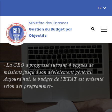
Aller
FR
TOPBAR
au
MENU
contenu
principal
Ministère des Finances
Gestion du Budget par
Objectifs
«La GBO a progressé suivant 4 vagues de
missions jusqu’à son déploiement général.
Aujourd’hui, le budget de l’ETAT est présenté
selon des programmes»