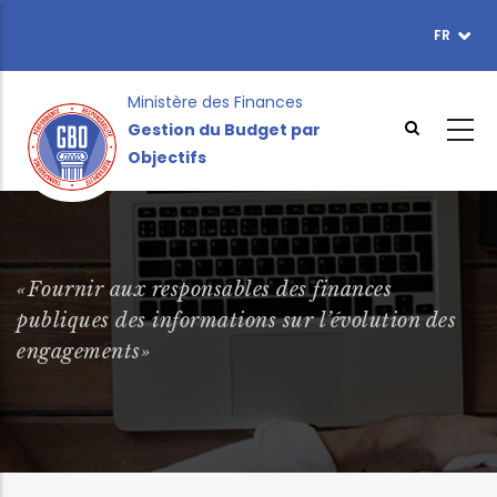
Aller
FR
TOPBAR
au
MENU
contenu
principal
Ministère des Finances
Gestion du Budget par
Objectifs
«Fournir aux responsables des finances
publiques des informations sur l’évolution des
engagements»