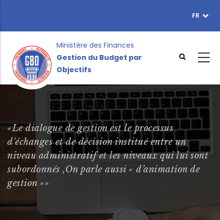
Aller
FR
TOPBAR
au
MENU
contenu
principal
Ministère des Finances
Gestion du Budget par
Objectifs
«Le dialogue de gestion est le processus
d'échanges et de décision institué entre un
niveau administratif et les niveaux qui lui sont
subordonnés ,On parle aussi « d’animation de
gestion »»