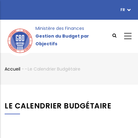
Aller
FR
TOPBAR
au
MENU
contenu
principal
Ministère des Finances
Gestion du Budget par
Objectifs
Accueil
-
-
Le Calendrier Budgétaire
Fil
d'Ariane
LE CALENDRIER BUDGÉTAIRE