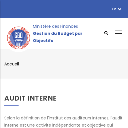
Aller
FR
TOPBAR
au
MENU
contenu
principal
Ministère des Finances
Gestion du Budget par
Objectifs
Accueil
-
Fil
d'Ariane
AUDIT INTERNE
Selon la définition de l'institut des auditeurs internes, l'audit
interne est une activité indépendante et objective qui