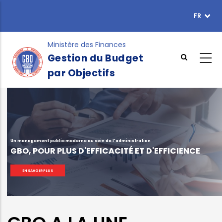
Aller
FR
TOPBAR
au
MENU
contenu
principal
Ministère des Finances
Gestion du Budget
par Objectifs
Un management public moderne au sein de l'administration
GBO, POUR PLUS D'EFFICACITÉ ET D'EFFICIENCE
EN SAVOIR PLUS