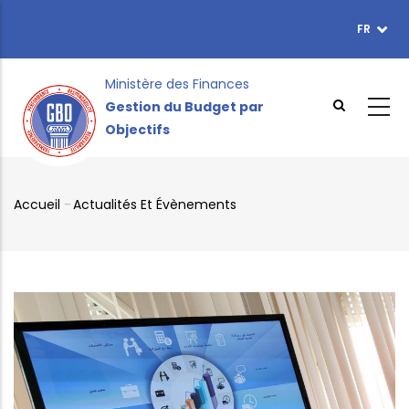
Aller
FR
TOPBAR
au
MENU
contenu
principal
Ministère des Finances
Gestion du Budget par
Objectifs
Accueil
-
Actualités Et Évènements
Fil
d'Ariane