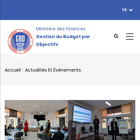
Aller
FR
TOPBAR
au
MENU
contenu
principal
Ministère des Finances
Gestion du Budget par
Objectifs
Accueil
-
Actualités Et Évènements
Fil
d'Ariane