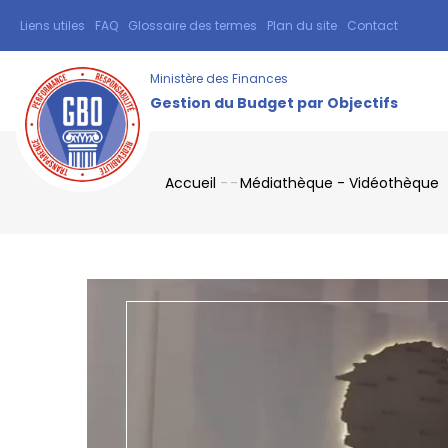
Aller
Liens utiles
FAQ
Glossaire des termes
Plan du site
Contact
TOPBAR
au
MENU
contenu
Ministère des Finances
principal
Gestion du Budget par Objectifs
Accueil
-
-
Médiathèque - Vidéothèque
Fil
d'Ariane