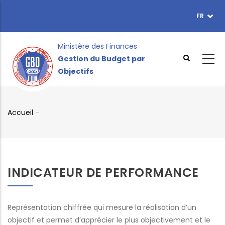
Aller
FR
TOPBAR
au
MENU
contenu
principal
Ministère des Finances
Gestion du Budget par
Objectifs
Accueil
-
Fil
d'Ariane
INDICATEUR DE PERFORMANCE
Représentation chiffrée qui mesure la réalisation d’un
objectif et permet d’apprécier le plus objectivement et le