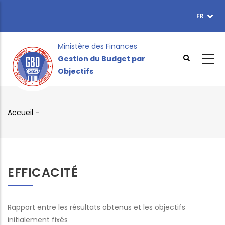
Aller
FR
TOPBAR
au
MENU
contenu
principal
Ministère des Finances
Gestion du Budget par
Objectifs
Accueil
-
Fil
d'Ariane
EFFICACITÉ
Rapport entre les résultats obtenus et les objectifs
initialement fixés